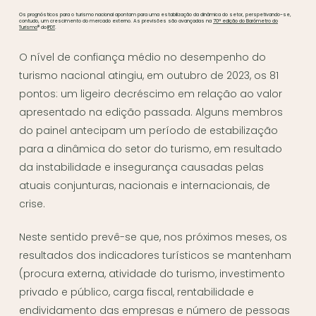
Os prognósticos para o turismo nacional apontam para uma estabilização da dinâmica do setor, perspetivando-se,
contudo, um crescimento do mercado externo. As previsões são avançadas na
70ª edição do Barómetro do
Turismo
® do
IPDT
.
O nível de confiança médio no desempenho do
turismo nacional atingiu, em outubro de 2023, os 81
pontos: um ligeiro decréscimo em relação ao valor
apresentado na edição passada. Alguns membros
do painel antecipam um período de estabilização
para a dinâmica do setor do turismo, em resultado
da instabilidade e insegurança causadas pelas
atuais conjunturas, nacionais e internacionais, de
crise.
Neste sentido prevê-se que, nos próximos meses, os
resultados dos indicadores turísticos se mantenham
(procura externa, atividade do turismo, investimento
privado e público, carga fiscal, rentabilidade e
endividamento das empresas e número de pessoas