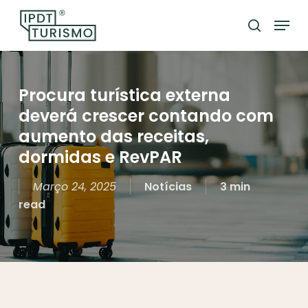
Skip
Menu
to
search
Close
main
Menu
content
Procura turística externa
deverá crescer contando com
aumento das receitas,
dormidas e RevPAR
Março 24, 2025
Notícias
3 min
read