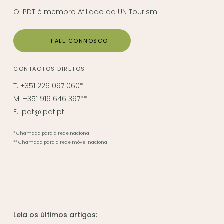
O IPDT é membro Afiliado da
UN Tourism
FALE CONNOSCO
CONTACTOS DIRETOS
T. +351 226 097 060*
M. +351 916 646 397**
E.
ipdt@ipdt.pt
* Chamada para a rede nacional
** Chamada para a rede móvel nacional
Leia os últimos artigos: