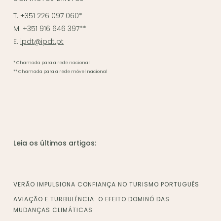
T. +351 226 097 060*
M. +351 916 646 397**
E.
ipdt@ipdt.pt
* Chamada para a rede nacional
** Chamada para a rede móvel nacional
Leia os últimos artigos:
VERÃO IMPULSIONA CONFIANÇA NO TURISMO PORTUGUÊS
AVIAÇÃO E TURBULÊNCIA: O EFEITO DOMINÓ DAS
MUDANÇAS CLIMÁTICAS