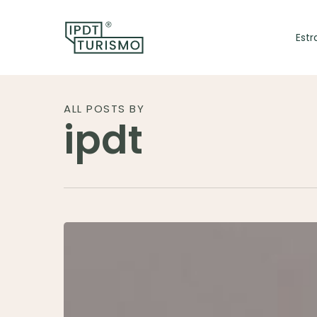
Skip
to
Estr
main
content
ALL POSTS BY
ipdt