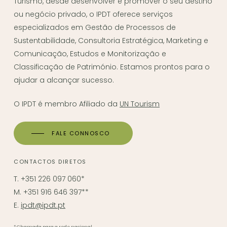
Turismo, desde desenvolver e promover o seu destino
ou negócio privado, o IPDT oferece serviços
especializados em Gestão de Processos de
Sustentabilidade, Consultoria Estratégica, Marketing e
Comunicação, Estudos e Monitorização e
Classificação de Património. Estamos prontos para o
ajudar a alcançar sucesso.
O IPDT é membro Afiliado da
UN Tourism
FALE CONNOSCO
CONTACTOS DIRETOS
T. +351 226 097 060*
M. +351 916 646 397**
E.
ipdt@ipdt.pt
* Chamada para a rede nacional