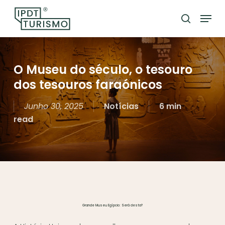
Skip
Menu
to
search
Close
main
Menu
content
O Museu do século, o tesouro
dos tesouros faraónicos
Junho 30, 2025
Notícias
6 min
read
Grande Museu Egípcio: Será desta?