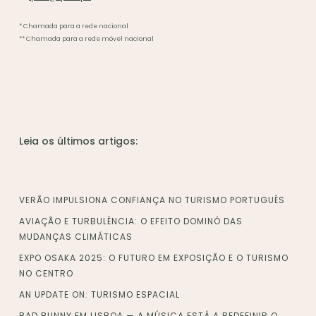
* Chamada para a rede nacional
** Chamada para a rede móvel nacional
Leia os últimos artigos:
VERÃO IMPULSIONA CONFIANÇA NO TURISMO PORTUGUÊS
AVIAÇÃO E TURBULÊNCIA: O EFEITO DOMINÓ DAS
MUDANÇAS CLIMÁTICAS
EXPO OSAKA 2025: O FUTURO EM EXPOSIÇÃO E O TURISMO
NO CENTRO
AN UPDATE ON: TURISMO ESPACIAL
BAD BUNNY EM LISBOA — A MÚSICA ESTÁ A REDEFINIR O