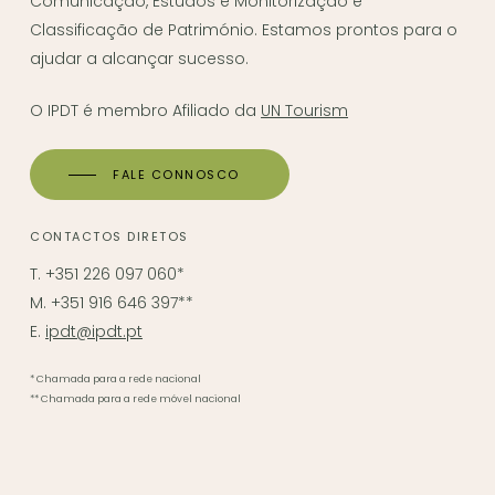
Comunicação, Estudos e Monitorização e
Classificação de Património. Estamos prontos para o
ajudar a alcançar sucesso.
O IPDT é membro Afiliado da
UN Tourism
FALE CONNOSCO
CONTACTOS DIRETOS
T. +351 226 097 060*
M. +351 916 646 397**
E.
ipdt@ipdt.pt
* Chamada para a rede nacional
** Chamada para a rede móvel nacional