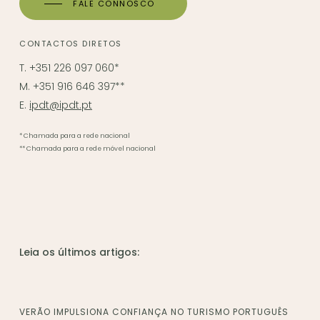
FALE CONNOSCO
CONTACTOS DIRETOS
T. +351 226 097 060*
M. +351 916 646 397**
E.
ipdt@ipdt.pt
* Chamada para a rede nacional
** Chamada para a rede móvel nacional
Leia os últimos artigos:
VERÃO IMPULSIONA CONFIANÇA NO TURISMO PORTUGUÊS