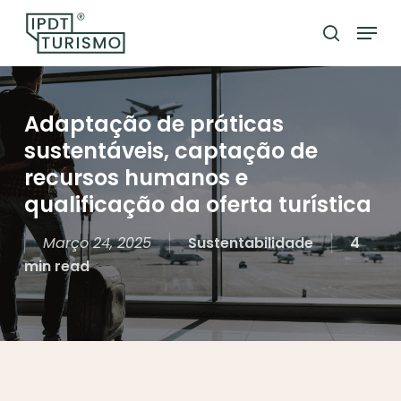
Skip
Menu
to
search
Close
main
Menu
content
Adaptação de práticas
sustentáveis, captação de
recursos humanos e
qualificação da oferta turística
Março 24, 2025
Sustentabilidade
4
min read