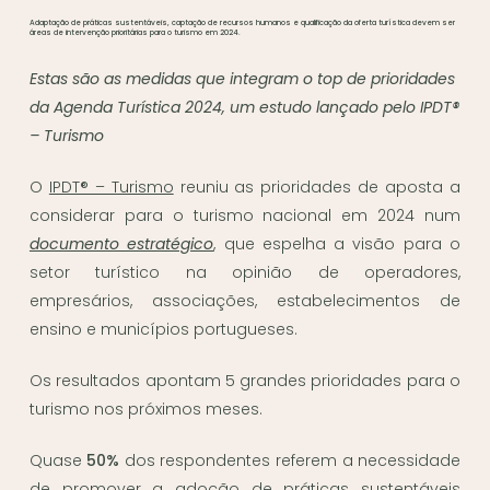
Adaptação de práticas sustentáveis, captação de recursos humanos e qualificação da oferta turística devem ser
áreas de intervenção prioritárias para o turismo em 2024.
Estas são as medidas que integram o top de prioridades
da Agenda Turística 2024,
um estudo lançado pelo IPDT®
– Turismo
O
IPDT® – Turismo
reuniu as prioridades de aposta a
considerar para o turismo nacional em 2024 num
documento estratégico
, que espelha a visão para o
setor turístico na opinião de operadores,
empresários, associações, estabelecimentos de
ensino e municípios portugueses.
Os resultados apontam 5 grandes prioridades para o
turismo nos próximos meses.
Quase
50%
dos respondentes referem a necessidade
de promover a adoção de práticas sustentáveis