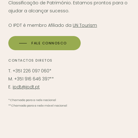
Classificação de Património. Estamos prontos para o
ajudar a alcançar sucesso.
O IPDT é membro Afiliado da
UN Tourism
FALE CONNOSCO
CONTACTOS DIRETOS
T. +351 226 097 060*
M. +351 916 646 397**
E.
ipdt@ipdt.pt
* Chamada para a rede nacional
** Chamada para a rede móvel nacional