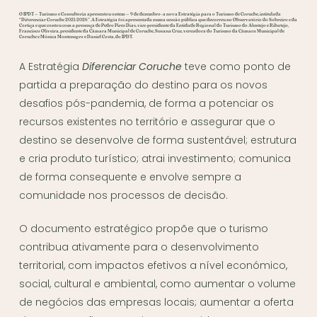
O IPDT – Turismo e Consultoria apresentou ontem – 9 de dezembro- a nova Estratégia para o Turismo de Coruche, intitulada
“Diferenciar Coruche 2021-2026”. A Estratégia foi apresentada numa sessão pública que decorreu no Observatório do Sobreiro e da
Cortiça e que contou com a presença de Pedro Pires Dias, vice-presidente da Entidade Regional do Turismo do Alentejo e Ribatejo,
Francisco Oliveira, presidente da Câmara Municipal de Coruche, Susana Cruz, vereadora do Turismo da Câmara Municipal de
Coruche e Mónica Montenegro e Daniel Costa, do IPDT.
A Estratégia
Diferenciar Coruche
teve como ponto de
partida a preparação do destino para os novos
desafios pós-pandemia, de forma a potenciar os
recursos existentes no território e assegurar que o
destino se desenvolve de forma sustentável; estrutura
e cria produto turístico; atrai investimento; comunica
de forma consequente e envolve sempre a
comunidade nos processos de decisão.
O documento estratégico propõe que o turismo
contribua ativamente para o desenvolvimento
territorial, com impactos efetivos a nível económico,
social, cultural e ambiental, como aumentar o volume
de negócios das empresas locais; aumentar a oferta