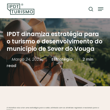
Skip
Menu
to
search
Close
main
Menu
content
IPDT dinamiza estratégia para
o turismo e desenvolvimento do
município de Sever do Vouga
Março 24, 2025
Estratégia
2 min
read
A iniciativa visa criar uma estratégia para o setor, alinhada com as diretrizes regionais e nacionais para o
turismo.