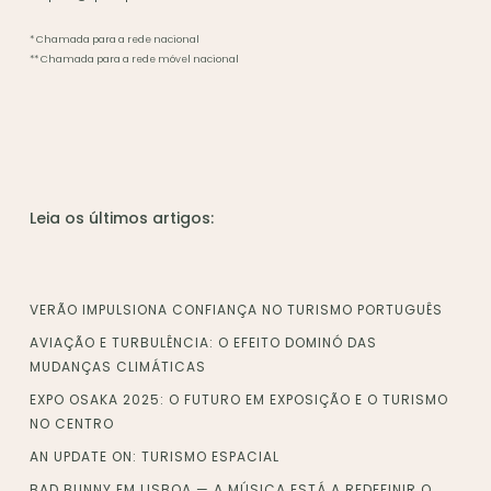
* Chamada para a rede nacional
** Chamada para a rede móvel nacional
Leia os últimos artigos:
VERÃO IMPULSIONA CONFIANÇA NO TURISMO PORTUGUÊS
AVIAÇÃO E TURBULÊNCIA: O EFEITO DOMINÓ DAS
MUDANÇAS CLIMÁTICAS
EXPO OSAKA 2025: O FUTURO EM EXPOSIÇÃO E O TURISMO
NO CENTRO
AN UPDATE ON: TURISMO ESPACIAL
BAD BUNNY EM LISBOA — A MÚSICA ESTÁ A REDEFINIR O