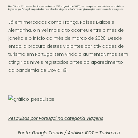
Nos últimos 12 meses (entre setembro de 2019 e agosto de 2020), as pesquisas dos turistas espanhóis e
ingleses por Portugal, enquadradas no setor das viagens e turismo, atingiram o pico durante o mês de agosto.
Já em mercados como França, Países Baixos e
Alemanha, o nível mais alto ocorreu entre o mês de
janeiro e o início do mês de março de 2020. Desde
então, a procura destes viajantes por atividades de
turismo em Portugal tem vindo a aumentar, mas sem
atingir os níveis registados antes do aparecimento
da pandemia de Covid-19.
Pesquisas por Portugal na categoria Viagens
Fonte: Google Trends / Análise: IPDT – Turismo e