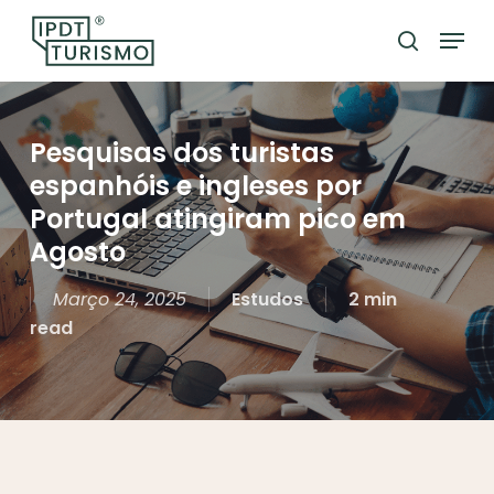
Skip
Menu
to
search
Close
main
Menu
content
Pesquisas dos turistas
espanhóis e ingleses por
Portugal atingiram pico em
Agosto
Março 24, 2025
Estudos
2 min
read