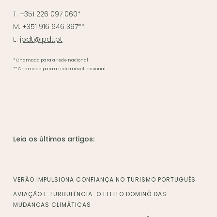
T. +351 226 097 060*
M. +351 916 646 397**
E.
ipdt@ipdt.pt
* Chamada para a rede nacional
** Chamada para a rede móvel nacional
Leia os últimos artigos:
VERÃO IMPULSIONA CONFIANÇA NO TURISMO PORTUGUÊS
AVIAÇÃO E TURBULÊNCIA: O EFEITO DOMINÓ DAS
MUDANÇAS CLIMÁTICAS