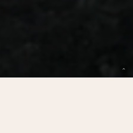
#74
JULHO
2025