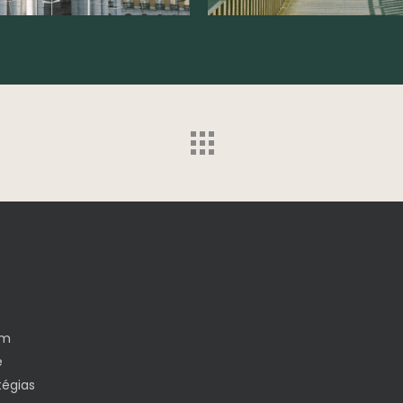
em
e
tégias